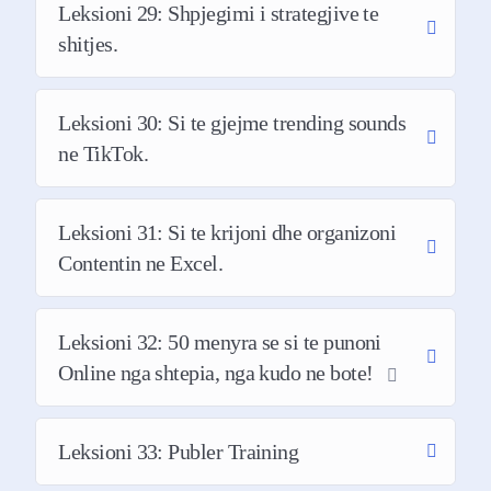
Leksioni 29: Shpjegimi i strategjive te
organike pa përdorur reklama me pagesë
shitjes.
Rrisni angazhimin tuaj nga postimet
tuaja në mediat sociale
Leksioni 30: Si te gjejme trending sounds
ne TikTok.
Shndërroni ndjekësit tuaj në klientë
potencial.
Leksioni 31: Si te krijoni dhe organizoni
Contentin ne Excel.
Më poshte mund te gjeni rezultatet qe nje
nga studentet qe ka bere kursin ka marre
Leksioni 32: 50 menyra se si te punoni
ne pak muaj me pune, vullnet, dhe
konsistence duke implementuar njohurite
Online nga shtepia, nga kudo ne bote!
qe ka marre. Ajo eshte rritur ne shume
platforma sociale dhe ka bere shume
Leksioni 33: Publer Training
video virale me strategjite qe ka mesuar
ne kurs. Mund ta ndiqni ne Instagram me