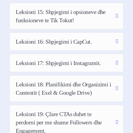
Kursin e regjistruar me mbi 23 orë
Leksioni 15: Shpjegimi i opsioneve dhe
trajnim
+
funksioneve te Tik Tokut!
BONUSE me vlerën $500+ (falas
për ju), ku perfshihet:
Leksioni 16: Shpjegimi i CapCut.
Excel Template për krijimin dhe
menaxhimin e Contetit tuaj per 1 vit
Leksioni 17: Shpjegimi i Instagramit.
Tutoriale per AI (Inteligjencen Artificiale)
ku do te mesoni:
Leksioni 18: Planifikimi dhe Organizimi i
Contentit ( Exel & Google Drive)
-Si te klononi zerin
-Si te beni rolin e Graphic Designer.
Leksioni 19: Çfare CTAs duhet te
perdorni per me shume Followers dhe
-Si te editoni ne pak minuta.
Engagement.