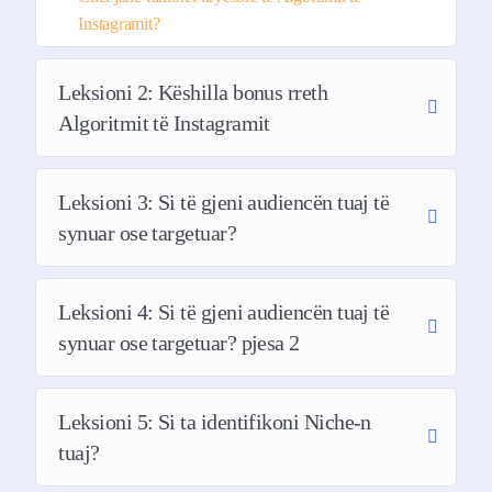
Une jam Marsilda Bialczak, një mentore
Instagramit?
marketingu dhe biznesi me mbi 13 vite
eksperiencë në marketing, menaxhim produkti
Leksioni 2: Këshilla bonus rreth
dhe rrjetet sociale dhe 10+ vite eksperiencë në
Algoritmit të Instagramit
shitje në industri të ndryshme në SHBA si
Cybersecurity, tech, kozmetik, pronat e
patundeshme etj.
Leksioni 3: Si të gjeni audiencën tuaj të
synuar ose targetuar?
Gjithashtu jam sipërmarrese e një agjencie
Marketingu Expand2Market.com ku ofrojmë
sherbime të ndryshme marketingu klientëve
Leksioni 4: Si të gjeni audiencën tuaj të
tanë në mbarë botën nëse është menaxhimi i
synuar ose targetuar? pjesa 2
rrjeteve sociale, SEO, influencer marketing,
reklama me anë të Meta ose Google e më
shumë.
Leksioni 5: Si ta identifikoni Niche-n
tuaj?
Unë vete në mënyrë organike, pa shpenzuar