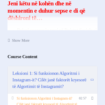
Jeni këtu në kohën dhe në
momentin e duhur sepse e di që
dëshironi të…
Rrisni prezencën tuaj në Rrjetet Sociale si
Tiktok/Instagram/Facebook dhe të tjera
Show More
dhe të krijoni një komunitet të ngushtë
rreth markës suaj.
Course Content
Të tërhiqni auidencen tuaj te targetuar
dhe t’i konvertoni ata në klientë pasi ata
nuk mund të shohin se si ju mund t’i
Leksioni 1: Si funksionon Algoritmi i
ndihmoni ata.
Instagram-it? Cilët janë faktorët kryesorë
të Algortimit të Instagramit?
Të ktheni mesazhet në shitje.
Si funksionon Algoritmi i Instagram-it?
02:57
Cilët janë faktorët kryesorë të Algortimit të