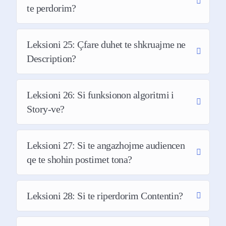
te perdorim?
30 Ide për Story në Instagram/Tiktok
75 Hook Ideas (Tituj për të tërhequr
Leksioni 25: Çfare duhet te shkruajme ne
vëmendjen në video/postim)
Description?
100 Call to Action Ideas ose Pyetje në
postime për më shumë komente dhe
Leksioni 26: Si funksionon algoritmi i
shikime dhe shume te tjera
Story-ve?
Leksioni 27: Si te angazhojme audiencen
Kështu që më në fund mund të:
qe te shohin postimet tona?
Njiheni si një ekspert ne fushën tuaj dhe
te bëni që njerëzit të flasin për produktet
Leksioni 28: Si te riperdorim Contentin?
tuaja
Rrisni komunitetin tuaj në mënyrë