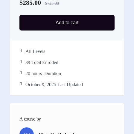
$
285.00
$
725.00
Add to cart
Disa nga studentet tane bene video virale
nga 2-4 jave pas mbarimit te kursit vetem
duke implementuar strategjite e mesuara
All Levels
ne kurs.
39 Total Enrolled
20
hours
Duration
October 9, 2025 Last Updated
A course by