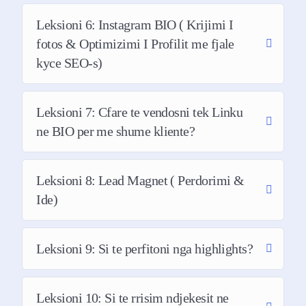
para në asnjë reklamë, e kam ndërtuar
biznesin tim nga zero vetem duke përdorur
Leksioni 6: Instagram BIO ( Krijimi I
rrjetet sociale. Ku e kam rritur audiencën time
fotos & Optimizimi I Profilit me fjale
në mbi 200 mijë Followers në të gjitha rrjetet e
kyce SEO-s)
ndryshme sociale duke perdorur një strategji
permbajtje si kjo qe do mësoni në këtë
trajnim.
Leksioni 7: Cfare te vendosni tek Linku
ne BIO per me shume kliente?
E vërtëta është kjo…
Të nisësh një biznes nga zeroja, të jesh një
Leksioni 8: Lead Magnet ( Perdorimi &
trajner dhe të përpiqesh ta rrisësh atë biznes çdo
Ide)
muaj është e vështirë.
Dhe normalisht, jo çdo sipërmarrës është një
Leksioni 9: Si te perfitoni nga highlights?
specialist i rrjeteve sociale apo i shitjeve.
Ju mund të jeni vërtet të mirë në atë që bëni apo
Leksioni 10: Si te rrisim ndjekesit ne