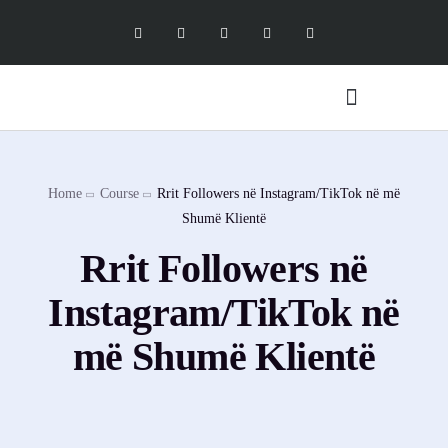
Digital Marketing Services
Software Services
X Social Academy
Home
Course
Rrit Followers në Instagram/TikTok në më
Shumë Klientë
Rrit Followers në
Instagram/TikTok në
më Shumë Klientë