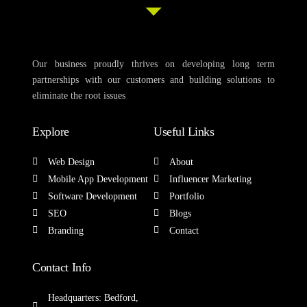
Nëse keni pyetje rreth trajnimit na shkruani “kam
pyetje rreth trajnimit” ne instagramin tone ose
Facebook.
Our business proudly thrives on developing long term
Instagram shqip
partnerships with our customers and building solutions to
Instagram Anglisht
eliminate the root issues
Facebook
Behu pjes e Grupit “Sipermarresit Shqiptare ne Mbare
Explore
Useful Links
boten” me 37 mije anetare.
Web Design
About
Mobile App Development
Influencer Marketing
Software Development
Portfolio
SEO
Blogs
Branding
Contact
Contact Info
Headquarters: Bedford,