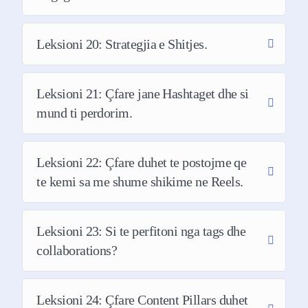
Mbështetje me ane te Chat Support ne
WhatsApp per 1 muaj qe nga data e nisjes
Leksioni 20: Strategjia e Shitjes.
se kursit
Marrja e një certifikate për mbarimin e
Leksioni 21: Çfare jane Hashtaget dhe si
kursit
mund ti perdorim.
Promovimi i Certifikates suaj dhe Tag ne
Story-t tona ne Instagram (në të 2
Leksioni 22: Çfare duhet te postojme qe
llogarite e Instagramit, llogaria e
te kemi sa me shume shikime ne Reels.
Facebook me 87 mijë followers, dhe grupi
privat në Facebook me 41.6 mijë anetarë)
Leksioni 23: Si te perfitoni nga tags dhe
Guida: 80 Ways to get Clients (80 Mënyra
se si të gjeni klientë)
collaborations?
Guida: 100 pyetje që mund të bëni
audiencës tuaj
Leksioni 24: Çfare Content Pillars duhet