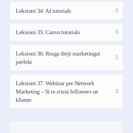
username
@organic.beauty.al
Leksioni 34: AI tutorials
Leksioni 35: Canva tutorials
Rezultate te nje studenti tjeter vetem 2
jave pas mbarimit te kursit duke i
implementuar ne nje nga llogarite e
Leksioni 36: Rruga drejt marketingut
klientit te saj.
perfekt
Leksioni 37: Webinar per Network
Marketing – Si te rrisni followers ne
kliente