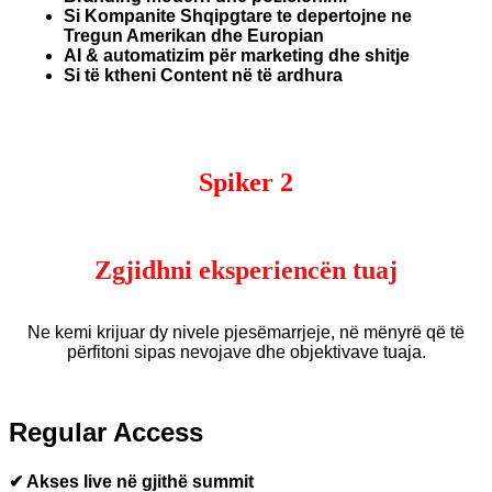
Si Kompanite Shqipgtare te depertojne ne
Tregun Amerikan dhe Europian
AI & automatizim për marketing dhe shitje
Si të ktheni Content në të ardhura
Spiker 2
Zgjidhni eksperiencën tuaj
Ne kemi krijuar dy nivele pjesëmarrjeje, në mënyrë që të
përfitoni sipas nevojave dhe objektivave tuaja.
Regular Access
✔ Akses live në gjithë summit