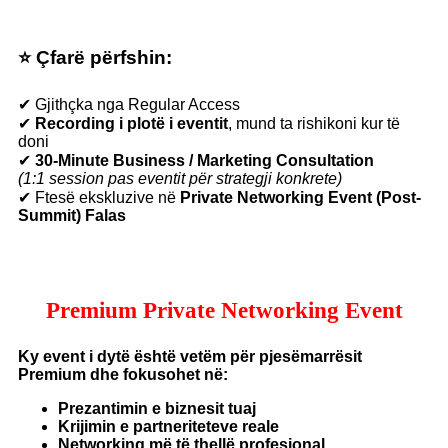
⭐ Çfarë përfshin:
✔ Gjithçka nga Regular Access
✔
Recording i plotë i eventit
, mund ta rishikoni kur të
doni
✔
30-Minute Business / Marketing Consultation
(1:1 session pas eventit për strategji konkrete)
✔ Ftesë ekskluzive në
Private Networking Event (Post-
Summit) Falas
Premium Private Networking Event
Ky event i dytë është vetëm për pjesëmarrësit
Premium dhe fokusohet në:
Prezantimin e biznesit tuaj
Krijimin e partneriteteve reale
Networking më të thellë profesional