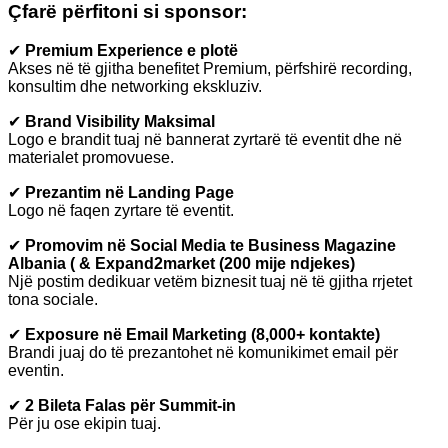
Çfarë përfitoni si sponsor:
✔
Premium Experience e plotë
Akses në të gjitha benefitet Premium, përfshirë recording,
konsultim dhe networking ekskluziv.
✔
Brand Visibility Maksimal
Logo e brandit tuaj në bannerat zyrtarë të eventit dhe në
materialet promovuese.
✔
Prezantim në Landing Page
Logo në faqen zyrtare të eventit.
✔
Promovim në Social Media te Business Magazine
Albania ( & Expand2market (200 mije ndjekes)
Një postim dedikuar vetëm biznesit tuaj në të gjitha rrjetet
tona sociale.
✔
Exposure në Email Marketing (8,000+ kontakte)
Brandi juaj do të prezantohet në komunikimet email për
eventin.
✔
2 Bileta Falas për Summit-in
Për ju ose ekipin tuaj.