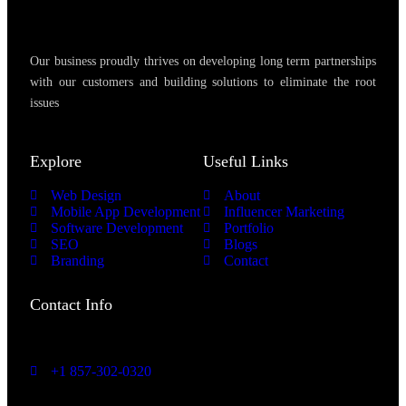
Our business proudly thrives on developing long term partnerships
with our customers and building solutions to eliminate the root
issues
Explore
Useful Links
Web Design
About
Mobile App Development
Influencer Marketing
Software Development
Portfolio
SEO
Blogs
Branding
Contact
Contact Info
Headquarters: Bedford,
NH US
+1 857-302-0320
info@expand2market.com